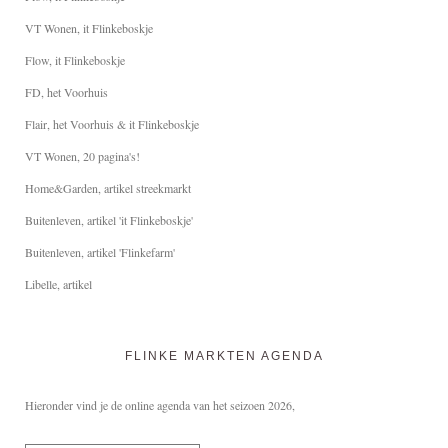
VT Wonen, it Flinkeboskje
Flow, it Flinkeboskje
FD, het Voorhuis
Flair, het Voorhuis & it Flinkeboskje
VT Wonen, 20 pagina's!
Home&Garden, artikel streekmarkt
Buitenleven, artikel 'it Flinkeboskje'
Buitenleven, artikel 'Flinkefarm'
Libelle, artikel
FLINKE MARKTEN AGENDA
Hieronder vind je de online agenda van het seizoen 2026,