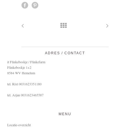
ADRES / CONTACT
it Flinkeboskje / Flinkefarm
Flinkeboskje 1+2
8584 WV Hemelum
tel. Rixt 0031623351180
tel. Arjan 0031623465587
MENU
Locatie-overzicht