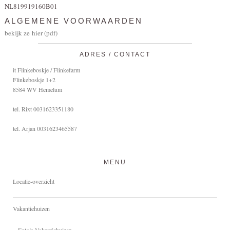
NL819919160B01
ALGEMENE VOORWAARDEN
bekijk ze hier (pdf)
ADRES / CONTACT
it Flinkeboskje / Flinkefarm
Flinkeboskje 1+2
8584 WV Hemelum
tel. Rixt 0031623351180
tel. Arjan 0031623465587
MENU
Locatie-overzicht
Vakantiehuizen
Foto’s Vakantiehuizen