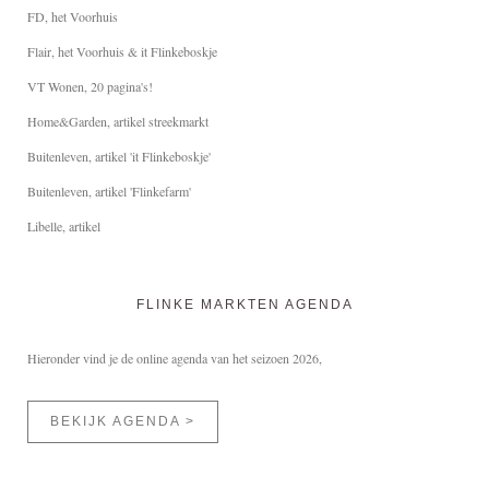
FD, het Voorhuis
Flair, het Voorhuis & it Flinkeboskje
VT Wonen, 20 pagina's!
Home&Garden, artikel streekmarkt
Buitenleven, artikel 'it Flinkeboskje'
Buitenleven, artikel 'Flinkefarm'
Libelle, artikel
FLINKE MARKTEN AGENDA
Hieronder vind je de online agenda van het seizoen 2026,
BEKIJK AGENDA >