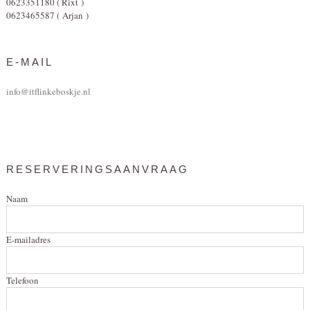
0623351180 ( Rixt )
0623465587 ( Arjan )
E-MAIL
info@itflinkeboskje.nl
RESERVERINGSAANVRAAG
Naam
E-mailadres
Telefoon