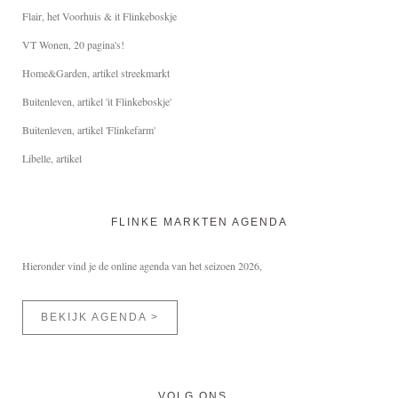
Flair, het Voorhuis & it Flinkeboskje
VT Wonen, 20 pagina's!
Home&Garden, artikel streekmarkt
Buitenleven, artikel 'it Flinkeboskje'
Buitenleven, artikel 'Flinkefarm'
Libelle, artikel
FLINKE MARKTEN AGENDA
Hieronder vind je de online agenda van het seizoen 2026,
BEKIJK AGENDA >
VOLG ONS…