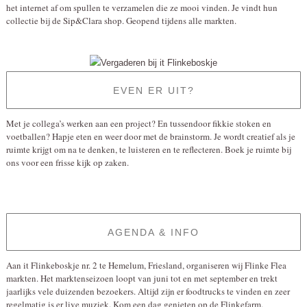
het internet af om spullen te verzamelen die ze mooi vinden. Je vindt hun
collectie bij de Sip&Clara shop. Geopend tijdens alle markten.
EVEN ER UIT?
Met je collega’s werken aan een project? En tussendoor fikkie stoken en
voetballen? Hapje eten en weer door met de brainstorm. Je wordt creatief als je
ruimte krijgt om na te denken, te luisteren en te reflecteren. Boek je ruimte bij
ons voor een frisse kijk op zaken.
AGENDA & INFO
Aan it Flinkeboskje nr. 2 te Hemelum, Friesland, organiseren wij Flinke Flea
markten. Het marktenseizoen loopt van juni tot en met september en trekt
jaarlijks vele duizenden bezoekers. Altijd zijn er foodtrucks te vinden en zeer
regelmatig is er live muziek. Kom een dag genieten op de Flinkefarm.