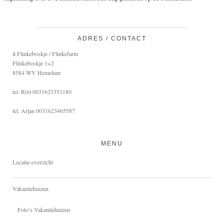
ADRES / CONTACT
it Flinkeboskje / Flinkefarm
Flinkeboskje 1+2
8584 WV Hemelum
tel. Rixt 0031623351180
tel. Arjan 0031623465587
MENU
Locatie-overzicht
Vakantiehuizen
Foto’s Vakantiehuizen