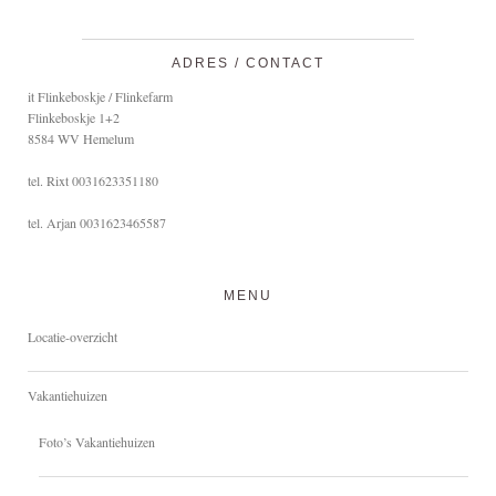
ADRES / CONTACT
it Flinkeboskje / Flinkefarm
Flinkeboskje 1+2
8584 WV Hemelum
tel. Rixt 0031623351180
tel. Arjan 0031623465587
MENU
Locatie-overzicht
Vakantiehuizen
Foto’s Vakantiehuizen