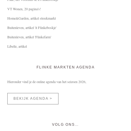
VT Wonen, 20 pagina's!
Home&Garden, artikel streekmarkt
Buitenleven, artikel 'it Flinkeboskje'
Buitenleven, artikel 'Flinkefarm'
Libelle, artikel
FLINKE MARKTEN AGENDA
Hieronder vind je de online agenda van het seizoen 2026,
BEKIJK AGENDA >
VOLG ONS…