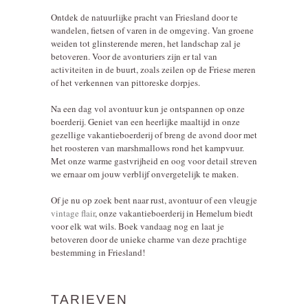
Ontdek de natuurlijke pracht van Friesland door te
wandelen, fietsen of varen in de omgeving. Van groene
weiden tot glinsterende meren, het landschap zal je
betoveren. Voor de avonturiers zijn er tal van
activiteiten in de buurt, zoals zeilen op de Friese meren
of het verkennen van pittoreske dorpjes.
Na een dag vol avontuur kun je ontspannen op onze
boerderij. Geniet van een heerlijke maaltijd in onze
gezellige vakantieboerderij of breng de avond door met
het roosteren van marshmallows rond het kampvuur.
Met onze warme gastvrijheid en oog voor detail streven
we ernaar om jouw verblijf onvergetelijk te maken.
Of je nu op zoek bent naar rust, avontuur of een vleugje
vintage flair
, onze vakantieboerderij in Hemelum biedt
voor elk wat wils. Boek vandaag nog en laat je
betoveren door de unieke charme van deze prachtige
bestemming in Friesland!
TARIEVEN