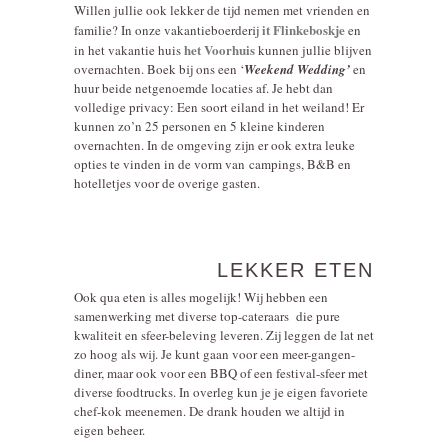
Willen jullie ook lekker de tijd nemen met vrienden en
it Flinkeboskje
familie? In onze vakantieboerderij
en
het Voorhuis
in het vakantie huis
kunnen jullie blijven
overnachten. Boek bij ons een ‘
Weekend Wedding’
en
huur beide netgenoemde locaties af. Je hebt dan
volledige privacy: Een soort eiland in het weiland! Er
kunnen zo’n 25 personen en 5 kleine kinderen
overnachten. In de omgeving zijn er ook extra leuke
opties te vinden in de vorm van campings, B&B en
hotelletjes voor de overige gasten.
LEKKER ETEN
Ook qua eten is alles mogelijk! Wij hebben een
samenwerking met diverse top-cateraars die pure
kwaliteit en sfeer-beleving leveren. Zij leggen de lat net
zo hoog als wij. Je kunt gaan voor een meer-gangen-
diner, maar ook voor een BBQ of een festival-sfeer met
diverse foodtrucks. In overleg kun je je eigen favoriete
chef-kok meenemen. De drank houden we altijd in
eigen beheer.