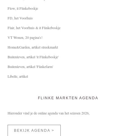
Flow, it Flinkeboskje
FD, het Voorhuis
Flair, het Voorhuis & it Flinkeboskje
VT Wonen, 20 pagina's!
Home&Garden, artikel streekmarkt
Buitenleven, artikel 'it Flinkeboskje'
Buitenleven, artikel 'Flinkefarm'
Libelle, artikel
FLINKE MARKTEN AGENDA
Hieronder vind je de online agenda van het seizoen 2026,
BEKIJK AGENDA >