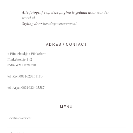
Alle fotografie op deze pagina is gedaan door
wonder-
wood.nl
Styling door
bestdayeverevents.nl
ADRES / CONTACT
it Flinkeboskje / Flinkefarm
Flinkeboskje 1+2
8584 WV Hemelum
tel. Rixt 0031623351180
tel. Arjan 0031623465587
MENU
Locatie-overzicht