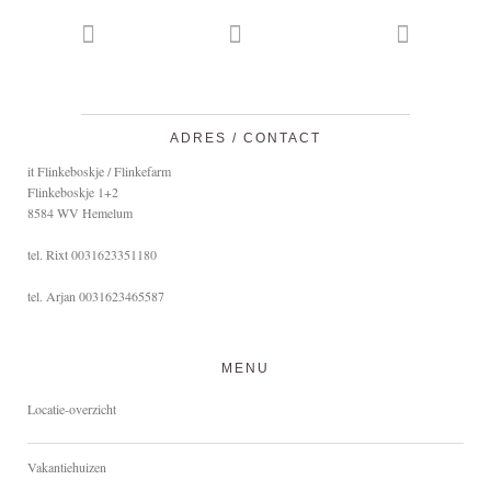
ADRES / CONTACT
it Flinkeboskje / Flinkefarm
Flinkeboskje 1+2
8584 WV Hemelum
tel. Rixt 0031623351180
tel. Arjan 0031623465587
MENU
Locatie-overzicht
Vakantiehuizen