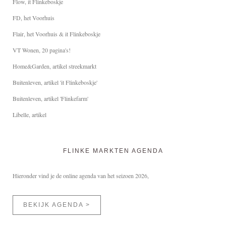
Flow, it Flinkeboskje
FD, het Voorhuis
Flair, het Voorhuis & it Flinkeboskje
VT Wonen, 20 pagina's!
Home&Garden, artikel streekmarkt
Buitenleven, artikel 'it Flinkeboskje'
Buitenleven, artikel 'Flinkefarm'
Libelle, artikel
FLINKE MARKTEN AGENDA
Hieronder vind je de online agenda van het seizoen 2026,
BEKIJK AGENDA >