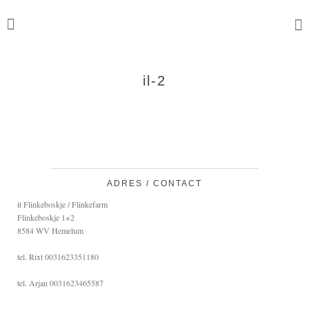
il-2
ADRES / CONTACT
it Flinkeboskje / Flinkefarm
Flinkeboskje 1+2
8584 WV Hemelum
tel. Rixt 0031623351180
tel. Arjan 0031623465587