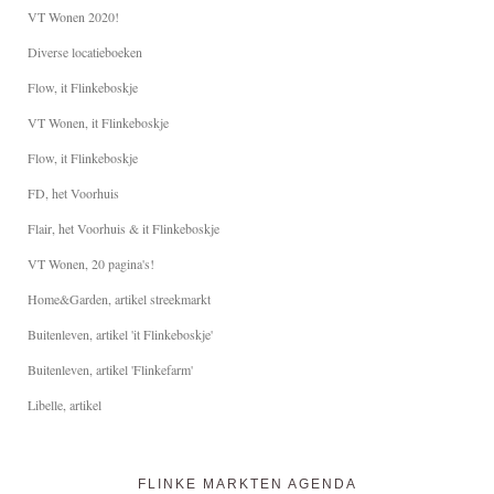
VT Wonen 2020!
Diverse locatieboeken
Flow, it Flinkeboskje
VT Wonen, it Flinkeboskje
Flow, it Flinkeboskje
FD, het Voorhuis
Flair, het Voorhuis & it Flinkeboskje
VT Wonen, 20 pagina's!
Home&Garden, artikel streekmarkt
Buitenleven, artikel 'it Flinkeboskje'
Buitenleven, artikel 'Flinkefarm'
Libelle, artikel
FLINKE MARKTEN AGENDA