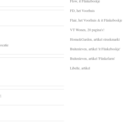
Flow, it Flinkeboskje
FD, het Voorhuis
Flair, het Voorhuis & it Flinkeboskje
VT Wonen, 20 pagina's!
Home&Garden, artikel streekmarkt
ocatie
Buitenleven, artikel 'it Flinkeboskje'
Buitenleven, artikel 'Flinkefarm'
Libelle, artikel
E