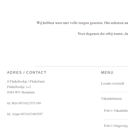
Wij hebben weer met volle teugen genoten. Om iedereen met 
Voor degenen die erbij waren; d
ADRES / CONTACT
MENU
it Flinkeboskje / Flinkefarm
Locatie-overzicht
Flinkeboskje 1+2
8584 WV Hemelum
Vakantiehuizen
tel. Rixt 0031623351180
Foto’s Vakantieh
tel. Arjan 0031623465587
Foto’s Omgeving