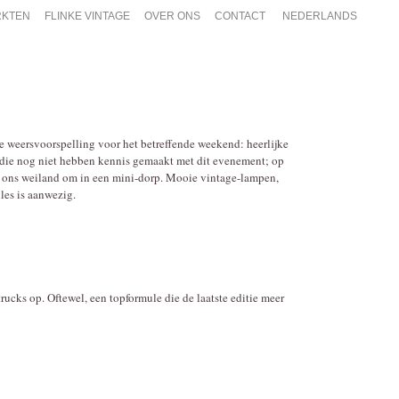
KTEN
FLINKE VINTAGE
OVER ONS
CONTACT
NEDERLANDS
 de weersvoorspelling voor het betreffende weekend: heerlijke
n die nog niet hebben kennis gemaakt met dit evenement; op
ren ons weiland om in een mini-dorp. Mooie vintage-lampen,
les is aanwezig.
trucks op. Oftewel, een topformule die de laatste editie meer