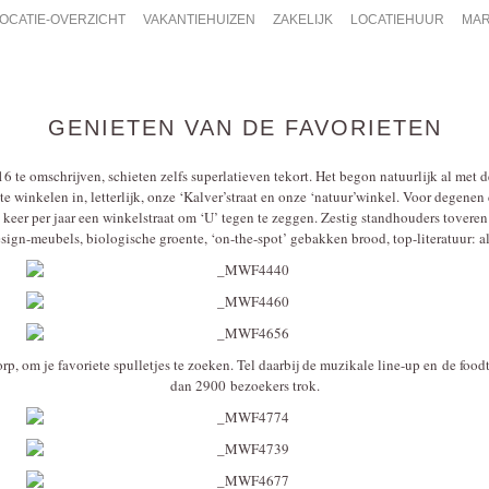
OCATIE-OVERZICHT
VAKANTIEHUIZEN
ZAKELIJK
LOCATIEHUUR
MAR
GENIETEN VAN DE FAVORIETEN
6 te omschrijven, schieten zelfs superlatieven tekort. Het begon natuurlijk al met
e winkelen in, letterlijk, onze ‘Kalver’straat en onze ‘natuur’winkel. Voor degene
ee keer per jaar een winkelstraat om ‘U’ tegen te zeggen. Zestig standhouders tove
ign-meubels, biologische groente, ‘on-the-spot’ gebakken brood, top-literatuur: al
orp, om je favoriete spulletjes te zoeken. Tel daarbij de muzikale line-up en de food
dan 2900 bezoekers trok.