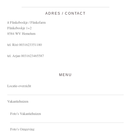
ADRES / CONTACT
it Flinkeboskje / Flinkefarm
Flinkeboskje 1+2
8584 WV Hemelum
tel. Rixt 0031623351180
tel. Arjan 0031623465587
MENU
Locatie-overzicht
Vakantiehuizen
Foto’s Vakantiehuizen
Foto’s Omgeving