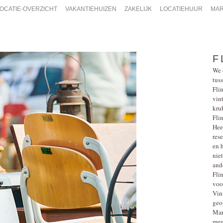
OCATIE-OVERZICHT
VAKANTIEHUIZEN
ZAKELIJK
LOCATIEHUUR
MAR
F
We 
tus
Fli
vin
kru
Fli
Heer
res
en h
nie
and
Fli
voo
Vin
geo
Mar
meu