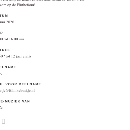
kom op de Flinkefarm!
TUM
juni 2026
JD
00 tot 16.00 uur
TREE
0 / tot 12 jaar gratis
ELNAME
,-
IL VOOR DEELNAME
artje@itflinkeboskje.nl
VE-MUZIEK VAN
Ce