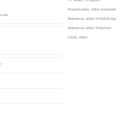
Home&Garden, artikel streekmarkt
ocatie
Buitenleven, artikel 'it Flinkeboskje'
Buitenleven, artikel 'Flinkefarm'
Libelle, artikel
E