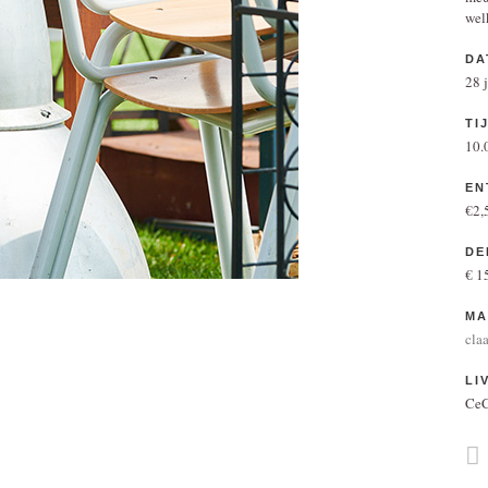
wel
DA
28 
TI
10.
EN
€2,5
DE
€ 15
MA
cla
LI
Ce