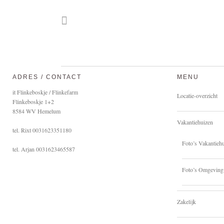
ADRES / CONTACT
MENU
it Flinkeboskje / Flinkefarm
Locatie-overzicht
Flinkeboskje 1+2
8584 WV Hemelum
Vakantiehuizen
tel. Rixt 0031623351180
Foto’s Vakantieh
tel. Arjan 0031623465587
Foto’s Omgeving
Zakelijk