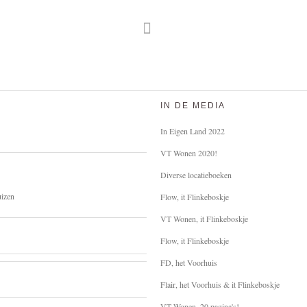
IN DE MEDIA
In Eigen Land 2022
VT Wonen 2020!
Diverse locatieboeken
uizen
Flow, it Flinkeboskje
VT Wonen, it Flinkeboskje
Flow, it Flinkeboskje
FD, het Voorhuis
Flair, het Voorhuis & it Flinkeboskje
VT Wonen, 20 pagina's!