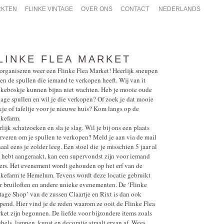
KTEN
FLINKE VINTAGE
OVER ONS
CONTACT
NEDERLANDS
LINKE FLEA MARKET
organiseren weer een Flinke Flea Market! Heerlijk sneupen
sen de spullen die iemand te verkopen heeft. Wij van it
nkeboskje kunnen bijna niet wachten. Heb je mooie oude
tage spullen en wil je die verkopen? Of zoek je dat mooie
kje of tafeltje voor je nieuwe huis? Kom langs op de
nkefarm.
lijk schatzoeken en sla je slag. Wil je bij ons een plaats
erveren om je spullen te verkopen? Meld je aan via de mail
aal eens je zolder leeg. Een stoel die je misschien 5 jaar al
t hebt aangeraakt, kan een supervondst zijn voor iemand
ers. Het evenement wordt gehouden op het erf van de
nkefarm te Hemelum. Tevens wordt deze locatie gebruikt
r bruiloften en andere unieke evenementen. De ‘Flinke
tage Shop’ van de zussen Claartje en Rixt is dan ook
pend. Hier vind je de reden waarom ze ooit de Flinke Flea
ket zijn begonnen. De liefde voor bijzondere items zoals
bels, lampen, kunst en decoratie straalt ervan af. Wees