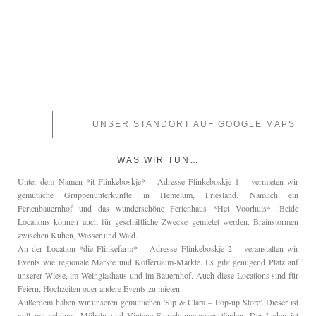
UNSER STANDORT AUF GOOGLE MAPS
WAS WIR TUN…
Unter dem Namen *it Flinkeboskje* – Adresse Flinkeboskje 1 – vermieten wir
gemütliche Gruppenunterkünfte in Hemelum, Friesland. Nämlich ein
Ferienbauernhof und das wunderschöne Ferienhaus *Het Voorhuis*. Beide
Locations können auch für geschäftliche Zwecke gemietet werden. Brainstormen
zwischen Kühen, Wasser und Wald.
An der Location *die Flinkefarm* – Adresse Flinkeboskje 2 – veranstalten wir
Events wie regionale Märkte und Kofferraum-Märkte. Es gibt genügend Platz auf
unserer Wiese, im Weinglashaus und im Bauernhof. Auch diese Locations sind für
Feiern, Hochzeiten oder andere Events zu mieten.
Außerdem haben wir unseren gemütlichen 'Sip & Clara – Pop-up Store'. Dieser ist
voll mit schönen Möbeln und Vintage-Einrichtungsgegenständen. Der Laden ist