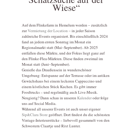
Wiese“
Auf dem Flinkefarm in Hemelum werden – zusätzlich
zur
Vermietung der Location
– in jeder Saison
zahlreiche Events organisiert. Bis einschließlich 2024
fand an jedem ersten Sonntag im Monat ein
Regionalmarkt statt (Mai–September). Ab 2025
entfallen diese Märkte, und der Fokus liegt ganz auf
den Flinke-Flea-Märkten. Diese finden zweimal im
Monat statt (Juni–September).
Genieße das Draußensein in wunderschöner
Umgebung: Entspanne auf der Terrasse oder im antiken
Gewächshaus bei einem leckeren Cappuccino und
einem köstlichen Stück Kuchen. Es gibt immer
Foodtrucks – und regelmäßig auch Live-Musik.
Neugierig? Dann schau in unseren
Kalender
oder folge
uns auf Social Media.
Während all unserer Events ist auch unser eigener
Sip&Clara Store
geöffnet. Dort findest du die schönsten
Vintage-Interieurstücke – liebevoll gesammelt von den
Schwestern Claartje und Rixt Lunter.