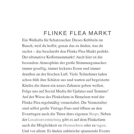
FLINKE FLEA MARKT
Ein Walhalla für Schatzsucher. Dieses Kribbeln im
Bauch, weil du hoffst, genau das zu finden, was du
suchst – das beschreibt den Flinke Flea Markt perfekt.
Der ultimative Kofferraummarkt! Auch hier ist die
besondere Atmosphäre der große Stimmungsmacher:
immer gesellig, immer leckeres Essen und immer
draußen an der frischen Luft. Viele Teilnehmer laden
schon früh ihre Schätze aus und warten auf begeisterte
Käufer, die ihnen ein neues Zuhause geben wollen.
Folge uns auf Social Media für Updates und Termine!
Auf der Wiese des Flinkefarm in Hemelum wird der
Flinke Flea regelmäßig veranstaltet. Die Veranstalter
sind selbst große Vintage-Fans und öffnen an den
Eventtagen auch die Türen ihres eigenen
Shops
. Neben
der
Locationvermietung
gibt es auf dem Flinkefarm
auch die Möglichkeit zu
übernachten
oder zu
tagen
.
Und vor allem: Es finden zahlreiche spannende Events