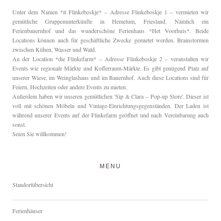
Unter dem Namen *it Flinkeboskje* – Adresse Flinkeboskje 1 – vermieten wir
gemütliche Gruppenunterkünfte in Hemelum, Friesland. Nämlich ein
Ferienbauernhof und das wunderschöne Ferienhaus *Het Voorhuis*. Beide
Locations können auch für geschäftliche Zwecke gemietet werden. Brainstormen
zwischen Kühen, Wasser und Wald.
An der Location *die Flinkefarm* – Adresse Flinkeboskje 2 – veranstalten wir
Events wie regionale Märkte und Kofferraum-Märkte. Es gibt genügend Platz auf
unserer Wiese, im Weinglashaus und im Bauernhof. Auch diese Locations sind für
Feiern, Hochzeiten oder andere Events zu mieten.
Außerdem haben wir unseren gemütlichen 'Sip & Clara – Pop-up Store'. Dieser ist
voll mit schönen Möbeln und Vintage-Einrichtungsgegenständen. Der Laden ist
während unserer Events auf der Flinkefarm geöffnet und nach Vereinbarung auch
sonst.
Seien Sie willkommen!
MENU
Standortübersicht
Ferienhäuser